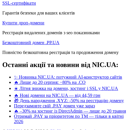
SSL-сертифікати
Гарантія безпеки для ваших клієнтів
Купити дроп-домени
Реєстрація видалених доменів з seo показниками
Безкоштовний домен .PP.UA
Повністю безкоштовна реєстрація та продовження домену
Останні акції та новини від NIC.UA:
✨ Новинка NIC.UA: потужний AI-конструктор сайтів
🔥 Лише до 20 серпня: −80% на .CO
☀️ Літня знижка на домени, хостинг і SSL у NIC.UA
🔥 Нові домени на NIC.UA — від 44,59 грн
🎁 День народження .XYZ: -50% на реєстрацію домену
Передзамовте свій .PAY домен уже зараз
🔥 –30% на хостинг із DirectAdmin — лише до 20 травня
Отримай .PAY за пріоритетом по ТМ — тільки в квітні
2026